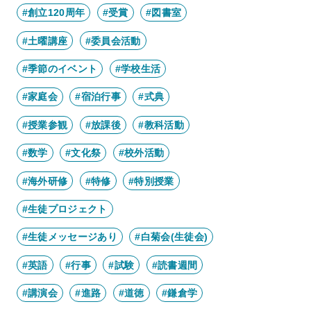
#創立120周年
#受賞
#図書室
#土曜講座
#委員会活動
#季節のイベント
#学校生活
#家庭会
#宿泊行事
#式典
#授業参観
#放課後
#教科活動
#数学
#文化祭
#校外活動
#海外研修
#特修
#特別授業
#生徒プロジェクト
#生徒メッセージあり
#白菊会(生徒会)
#英語
#行事
#試験
#読書週間
#講演会
#進路
#道徳
#鎌倉学