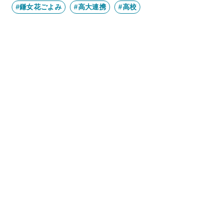
#鎌女花ごよみ
#高大連携
#高校