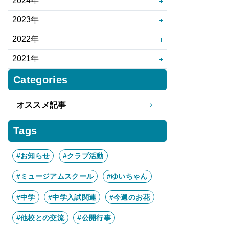
2024年
10月
9月
12月
11月
2023年
8月
7月
10月
9月
12月
11月
2022年
6月
5月
8月
7月
10月
9月
12月
11月
2021年
4月
3月
6月
5月
8月
7月
10月
9月
12月
11月
Categories
2月
1月
4月
3月
6月
5月
8月
7月
10月
9月
2月
1月
4月
3月
オススメ記事
6月
5月
8月
7月
2月
1月
4月
3月
6月
5月
Tags
2月
1月
4月
3月
#お知らせ
#クラブ活動
2月
1月
#ミュージアムスクール
#ゆいちゃん
#中学
#中学入試関連
#今週のお花
#他校との交流
#公開行事