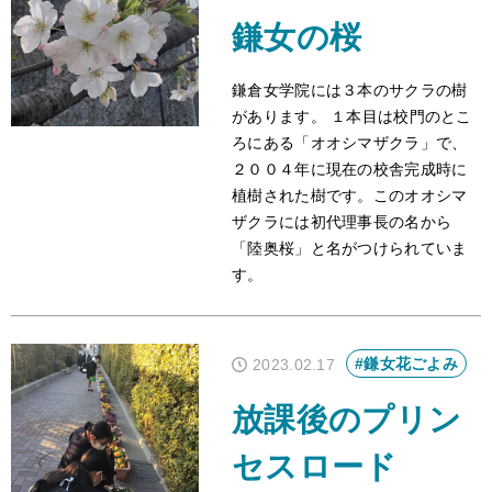
鎌女の桜
アクセス
鎌倉女学院には３本のサクラの樹
サイトポリシー
があります。 １本目は校門のとこ
ろにある「オオシマザクラ」で、
卒業生の方へ
２００４年に現在の校舎完成時に
植樹された樹です。このオオシマ
ザクラには初代理事長の名から
「陸奥桜」と名がつけられていま
す。
#鎌女花ごよみ
2023.02.17
放課後のプリン
セスロード