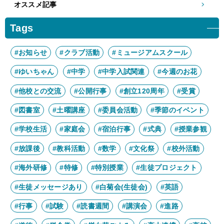
2月
1月
4月
3月
オススメ記事
6月
5月
8月
7月
2月
1月
4月
3月
6月
5月
Tags
2月
1月
4月
3月
2月
1月
#お知らせ
#クラブ活動
#ミュージアムスクール
#ゆいちゃん
#中学
#中学入試関連
#今週のお花
#他校との交流
#公開行事
#創立120周年
#受賞
#図書室
#土曜講座
#委員会活動
#季節のイベント
#学校生活
#家庭会
#宿泊行事
#式典
#授業参観
#放課後
#教科活動
#数学
#文化祭
#校外活動
#海外研修
#特修
#特別授業
#生徒プロジェクト
#生徒メッセージあり
#白菊会(生徒会)
#英語
#行事
#試験
#読書週間
#講演会
#進路