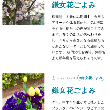
鎌女花ごよみ
桜満開！！春休み期間中、今日も
アリーナや体育館から元気に部活
をする生徒たちの声が聞こえてき
ます。多くの部活が代替わりを
し、４月から高２となる生徒たち
が新たなリーダーとして頑張って
います。 校門の桜も満開。気持ち
よく新年度を迎えられそうです。
#鎌女花ごよみ
2022.03.29
鎌女花ごよみ
昨年、中学３年生が寄せ植えした
プランターのパンジーやビオラの