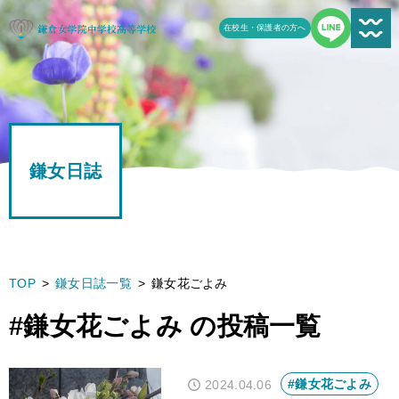
在校生・保護者の方へ
新着情報一覧
受験生の方へ
鎌女日誌
学校案内
鎌女の教育
学校生活
TOP
鎌女日誌一覧
鎌女花ごよみ
鎌女日誌一覧
#鎌女花ごよみ の投稿一覧
進路
#鎌女花ごよみ
2024.04.06
よくある質問