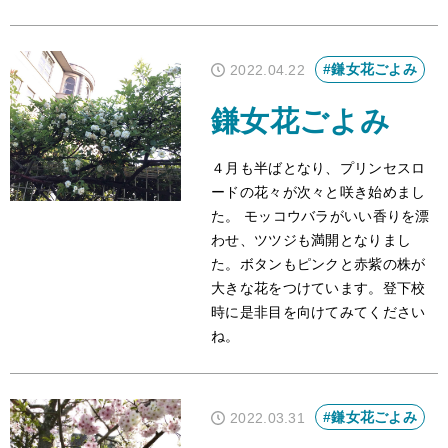
#鎌女花ごよみ
2022.04.22
鎌女花ごよみ
４月も半ばとなり、プリンセスロ
ードの花々が次々と咲き始めまし
た。 モッコウバラがいい香りを漂
わせ、ツツジも満開となりまし
た。ボタンもピンクと赤紫の株が
大きな花をつけています。登下校
時に是非目を向けてみてください
ね。
#鎌女花ごよみ
2022.03.31