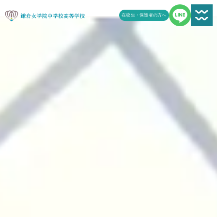
在校生・保護者の方へ
新着情報一覧
受験生の方へ
学校案内
鎌女の教育
学校生活
鎌女日誌一覧
進路
よくある質問