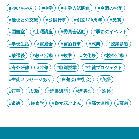
#ゆいちゃん
#中学
#中学入試関連
#今週のお花
#他校との交流
#公開行事
#創立120周年
#受賞
#図書室
#土曜講座
#委員会活動
#季節のイベント
#学校生活
#家庭会
#宿泊行事
#式典
#授業参観
#放課後
#教科活動
#数学
#文化祭
#校外活動
#海外研修
#特修
#特別授業
#生徒プロジェクト
#生徒メッセージあり
#白菊会(生徒会)
#英語
#行事
#試験
#読書週間
#講演会
#進路
#道徳
#鎌倉学
#鎌女花ごよみ
#高大連携
#高校