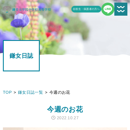
在校生・保護者の方へ
新着情報一覧
受験生の方へ
鎌女日誌
学校案内
鎌女の教育
学校生活
TOP
鎌女日誌一覧
今週のお花
鎌女日誌一覧
今週のお花
進路
2022.10.27
よくある質問