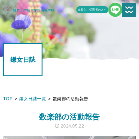
在校生・保護者の方へ
新着情報一覧
受験生の方へ
鎌女日誌
学校案内
鎌女の教育
学校生活
TOP
鎌女日誌一覧
数楽部の活動報告
鎌女日誌一覧
数楽部の活動報告
進路
2024.05.22
よくある質問