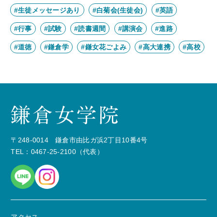
#生徒メッセージあり
#白菊会(生徒会)
#英語
#行事
#試験
#読書週間
#講演会
#進路
#道徳
#鎌倉学
#鎌女花ごよみ
#高大連携
#高校
〒248-0014 鎌倉市由比ガ浜2丁目10番4号
TEL：0467-25-2100（代表）
アクセス