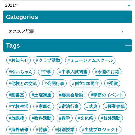
6月
5月
8月
7月
10月
9月
12月
11月
2021年
4月
3月
6月
5月
8月
7月
10月
9月
12月
11月
Categories
2月
1月
4月
3月
6月
5月
8月
7月
10月
9月
2月
1月
4月
3月
オススメ記事
6月
5月
8月
7月
2月
1月
4月
3月
6月
5月
Tags
2月
1月
4月
3月
2月
1月
#お知らせ
#クラブ活動
#ミュージアムスクール
#ゆいちゃん
#中学
#中学入試関連
#今週のお花
#他校との交流
#公開行事
#創立120周年
#受賞
#図書室
#土曜講座
#委員会活動
#季節のイベント
#学校生活
#家庭会
#宿泊行事
#式典
#授業参観
#放課後
#教科活動
#数学
#文化祭
#校外活動
#海外研修
#特修
#特別授業
#生徒プロジェクト