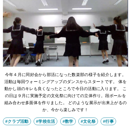
アクセス
サイトポリシー
卒業生の方へ
今年４月に同好会から部活になった数楽部の様子を紹介します。
活動は毎回ウォーミングアップのダンスからスタートです。 体を
動かし頭のキレも良くなったところで今日の活動に入ります。 こ
の日は９月に実施予定の文化祭に向けての立体作り。段ボールを
組み合わせ多面体を作りました。 どのような展示が出来上がるの
か、今から楽しみです！
#クラブ活動
#学校生活
#数学
#文化祭
#行事