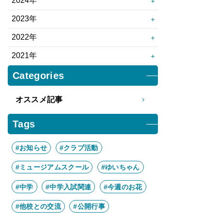
2024年
10月
9月
12月
11月
2023年
8月
7月
10月
9月
12月
11月
2022年
6月
5月
8月
7月
10月
9月
12月
11月
2021年
4月
3月
6月
5月
8月
7月
10月
9月
12月
11月
Categories
2月
1月
4月
3月
6月
5月
8月
7月
10月
9月
2月
1月
4月
3月
オススメ記事
6月
5月
8月
7月
2月
1月
4月
3月
6月
5月
Tags
2月
1月
4月
3月
#お知らせ
#クラブ活動
2月
1月
#ミュージアムスクール
#ゆいちゃん
#中学
#中学入試関連
#今週のお花
#他校との交流
#公開行事