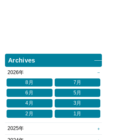
Archives
2026年
8月
7月
6月
5月
4月
3月
2月
1月
2025年
12月
11月