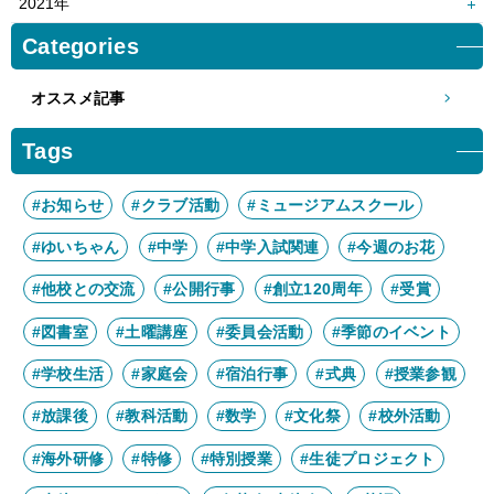
2021年
4月
3月
6月
5月
8月
7月
10月
9月
12月
11月
Categories
2月
1月
4月
3月
6月
5月
8月
7月
10月
9月
2月
1月
4月
3月
オススメ記事
6月
5月
8月
7月
2月
1月
4月
3月
6月
5月
Tags
2月
1月
4月
3月
2月
1月
#お知らせ
#クラブ活動
#ミュージアムスクール
#ゆいちゃん
#中学
#中学入試関連
#今週のお花
#他校との交流
#公開行事
#創立120周年
#受賞
#図書室
#土曜講座
#委員会活動
#季節のイベント
#学校生活
#家庭会
#宿泊行事
#式典
#授業参観
#放課後
#教科活動
#数学
#文化祭
#校外活動
#海外研修
#特修
#特別授業
#生徒プロジェクト