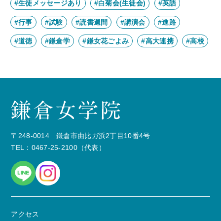
#生徒メッセージあり
#白菊会(生徒会)
#英語
#行事
#試験
#読書週間
#講演会
#進路
#道徳
#鎌倉学
#鎌女花ごよみ
#高大連携
#高校
〒248-0014 鎌倉市由比ガ浜2丁目10番4号
TEL：0467-25-2100（代表）
アクセス