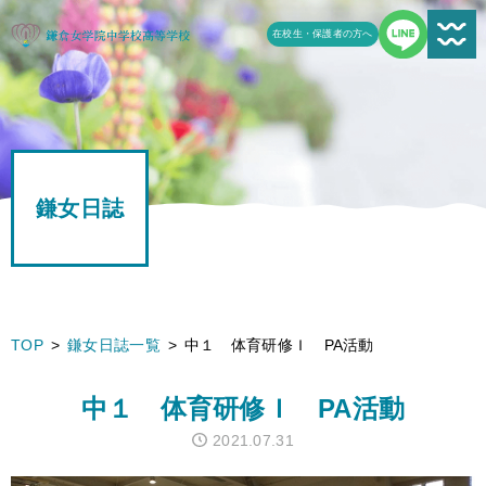
在校生・保護者の方へ
新着情報一覧
受験生の方へ
鎌女日誌
学校案内
鎌女の教育
学校生活
TOP
鎌女日誌一覧
中１ 体育研修Ｉ PA活動
鎌女日誌一覧
中１ 体育研修Ｉ PA活動
進路
2021.07.31
よくある質問