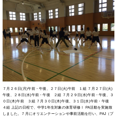
アクセス
サイトポリシー
卒業生の方へ
７月２６日
(
月
)
午前・午後、２７日
(
火
)
午前 １組
７月２７日
(
火
)
午後、２８日
(
水
)
午前・午後 ２組
７月２９日
(
水
)
午前・午後、３
０日
(
木
)
午前 ３組
７月３０日
(
木
)
午後、３１日
(
水
)
午前・午後
４組
上記の日程で、中学
1
年生対象の体育研修
Ⅰ PA
活動を実施致
しました。７月にオリエンテーションや事前活動を行い、
PAJ
（プ