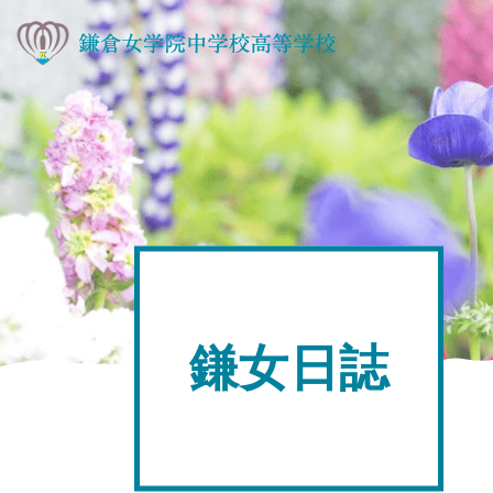
新着情報一覧
鎌女の教育
進路
鎌女日誌
サイトポリシー