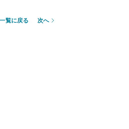
一覧に戻る
次へ