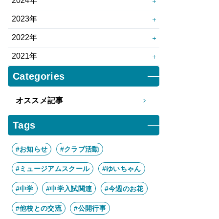
2024年
10月
9月
12月
11月
2023年
8月
7月
10月
9月
12月
11月
2022年
6月
5月
8月
7月
10月
9月
12月
11月
2021年
4月
3月
6月
5月
8月
7月
10月
9月
12月
11月
Categories
2月
1月
4月
3月
6月
5月
8月
7月
10月
9月
2月
1月
4月
3月
オススメ記事
6月
5月
8月
7月
2月
1月
4月
3月
6月
5月
Tags
2月
1月
4月
3月
#お知らせ
#クラブ活動
2月
1月
#ミュージアムスクール
#ゆいちゃん
#中学
#中学入試関連
#今週のお花
#他校との交流
#公開行事