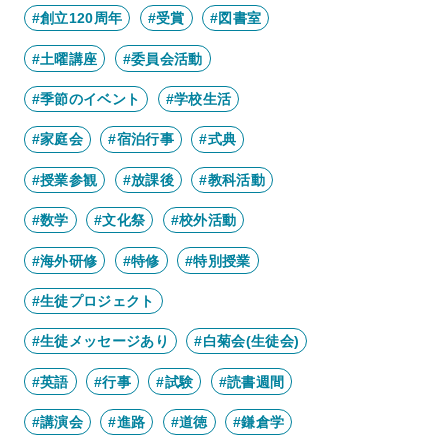
#創立120周年
#受賞
#図書室
#土曜講座
#委員会活動
#季節のイベント
#学校生活
#家庭会
#宿泊行事
#式典
#授業参観
#放課後
#教科活動
#数学
#文化祭
#校外活動
#海外研修
#特修
#特別授業
#生徒プロジェクト
#生徒メッセージあり
#白菊会(生徒会)
#英語
#行事
#試験
#読書週間
#講演会
#進路
#道徳
#鎌倉学