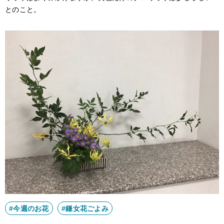
とのこと。
#今週のお花
#鎌女花ごよみ