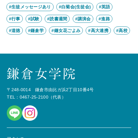
#生徒メッセージあり
#白菊会(生徒会)
#英語
#行事
#試験
#読書週間
#講演会
#進路
#道徳
#鎌倉学
#鎌女花ごよみ
#高大連携
#高校
〒248-0014 鎌倉市由比ガ浜2丁目10番4号
TEL：0467-25-2100（代表）