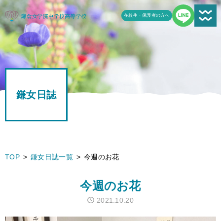
在校生・保護者の方へ
新着情報一覧
受験生の方へ
鎌女日誌
学校案内
鎌女の教育
学校生活
TOP
鎌女日誌一覧
今週のお花
鎌女日誌一覧
今週のお花
進路
2021.10.20
よくある質問