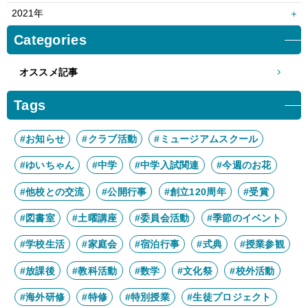
6月
5月
8月
7月
10月
9月
12月
11月
2021年
4月
3月
6月
5月
8月
7月
10月
9月
12月
11月
Categories
2月
1月
4月
3月
6月
5月
8月
7月
10月
9月
2月
1月
4月
3月
オススメ記事
6月
5月
8月
7月
2月
1月
4月
3月
6月
5月
Tags
2月
1月
4月
3月
2月
1月
#お知らせ
#クラブ活動
#ミュージアムスクール
#ゆいちゃん
#中学
#中学入試関連
#今週のお花
#他校との交流
#公開行事
#創立120周年
#受賞
#図書室
#土曜講座
#委員会活動
#季節のイベント
#学校生活
#家庭会
#宿泊行事
#式典
#授業参観
#放課後
#教科活動
#数学
#文化祭
#校外活動
#海外研修
#特修
#特別授業
#生徒プロジェクト