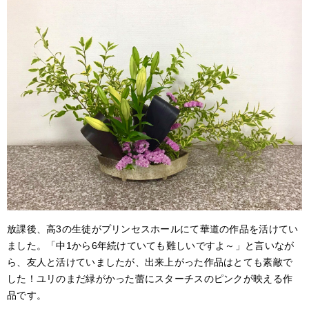
アクセス
サイトポリシー
卒業生の方へ
放課後、高
3
の生徒がプリンセスホールにて華道の作品を活けてい
ました。「中
1
から
6
年続けていても難しいですよ～」と言いなが
ら、友人と活けていましたが、出来上がった作品はとても素敵で
した！ユリのまだ緑がかった蕾にスターチスのピンクが映える作
品です。