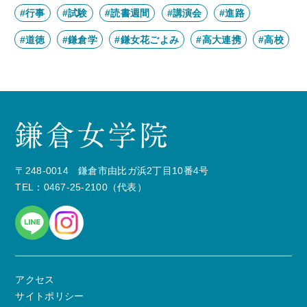
#行事
#試験
#読書週間
#講演会
#進路
#道徳
#鎌倉学
#鎌女花ごよみ
#高大連携
#高校
〒248-0014 鎌倉市由比ガ浜2丁目10番4号
TEL：0467-25-2100（代表）
アクセス
サイトポリシー