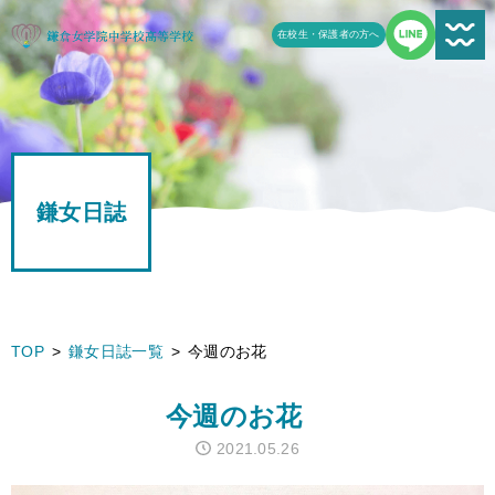
在校生・保護者の方へ
新着情報一覧
受験生の方へ
鎌女日誌
学校案内
鎌女の教育
学校生活
TOP
鎌女日誌一覧
今週のお花
鎌女日誌一覧
今週のお花
進路
2021.05.26
よくある質問