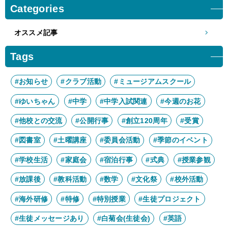
8月
7月
10月
9月
12月
11月
Categories
2月
1月
4月
3月
6月
5月
8月
7月
10月
9月
2月
1月
4月
3月
オススメ記事
6月
5月
8月
7月
2月
1月
4月
3月
6月
5月
Tags
2月
1月
4月
3月
2月
1月
#お知らせ
#クラブ活動
#ミュージアムスクール
#ゆいちゃん
#中学
#中学入試関連
#今週のお花
#他校との交流
#公開行事
#創立120周年
#受賞
#図書室
#土曜講座
#委員会活動
#季節のイベント
#学校生活
#家庭会
#宿泊行事
#式典
#授業参観
#放課後
#教科活動
#数学
#文化祭
#校外活動
#海外研修
#特修
#特別授業
#生徒プロジェクト
#生徒メッセージあり
#白菊会(生徒会)
#英語