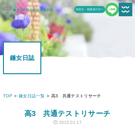
在校生・保護者の方へ
新着情報一覧
受験生の方へ
鎌女日誌
学校案内
鎌女の教育
学校生活
TOP
鎌女日誌一覧
高3 共通テストリサーチ
鎌女日誌一覧
高3 共通テストリサーチ
進路
2022.01.17
よくある質問