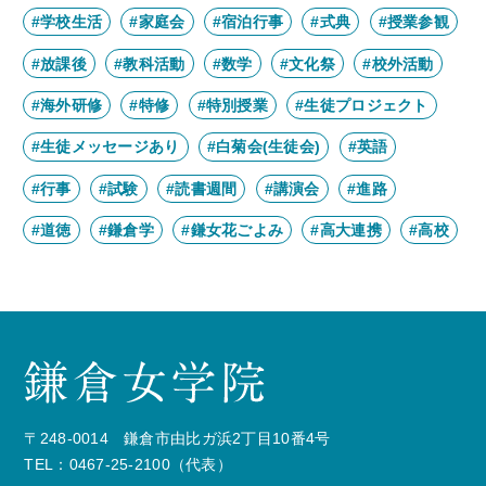
#学校生活
#家庭会
#宿泊行事
#式典
#授業参観
#放課後
#教科活動
#数学
#文化祭
#校外活動
#海外研修
#特修
#特別授業
#生徒プロジェクト
#生徒メッセージあり
#白菊会(生徒会)
#英語
#行事
#試験
#読書週間
#講演会
#進路
#道徳
#鎌倉学
#鎌女花ごよみ
#高大連携
#高校
〒248-0014 鎌倉市由比ガ浜2丁目10番4号
TEL：0467-25-2100（代表）