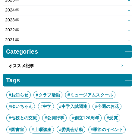
2025年
12月
11月
2024年
10月
9月
12月
11月
2023年
8月
7月
10月
9月
12月
11月
2022年
6月
5月
8月
7月
10月
9月
12月
11月
2021年
4月
3月
6月
5月
8月
7月
10月
9月
12月
11月
Categories
2月
1月
4月
3月
6月
5月
8月
7月
10月
9月
2月
1月
4月
3月
オススメ記事
6月
5月
8月
7月
2月
1月
4月
3月
6月
5月
Tags
2月
1月
4月
3月
2月
1月
#お知らせ
#クラブ活動
#ミュージアムスクール
#ゆいちゃん
#中学
#中学入試関連
#今週のお花
#他校との交流
#公開行事
#創立120周年
#受賞
#図書室
#土曜講座
#委員会活動
#季節のイベント