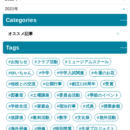
6月
5月
8月
7月
10月
9月
12月
11月
2021年
4月
3月
6月
5月
8月
7月
10月
9月
12月
11月
Categories
2月
1月
4月
3月
6月
5月
8月
7月
10月
9月
2月
1月
4月
3月
オススメ記事
6月
5月
8月
7月
2月
1月
4月
3月
6月
5月
Tags
2月
1月
4月
3月
2月
1月
#お知らせ
#クラブ活動
#ミュージアムスクール
#ゆいちゃん
#中学
#中学入試関連
#今週のお花
#他校との交流
#公開行事
#創立120周年
#受賞
#図書室
#土曜講座
#委員会活動
#季節のイベント
#学校生活
#家庭会
#宿泊行事
#式典
#授業参観
#放課後
#教科活動
#数学
#文化祭
#校外活動
#海外研修
#特修
#特別授業
#生徒プロジェクト