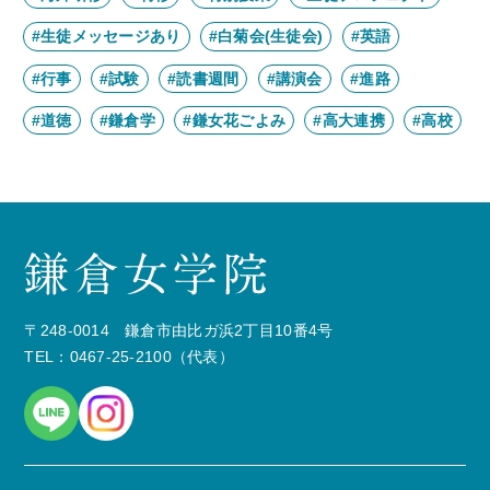
#生徒メッセージあり
#白菊会(生徒会)
#英語
#行事
#試験
#読書週間
#講演会
#進路
#道徳
#鎌倉学
#鎌女花ごよみ
#高大連携
#高校
〒248-0014 鎌倉市由比ガ浜2丁目10番4号
TEL：0467-25-2100（代表）