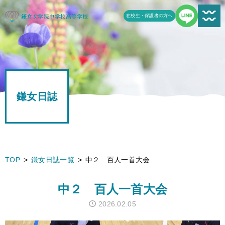
在校生・保護者の方へ
新着情報一覧
受験生の方へ
鎌女日誌
学校案内
鎌女の教育
学校生活
TOP
鎌女日誌一覧
中２ 百人一首大会
鎌女日誌一覧
中２ 百人一首大会
進路
2026.02.05
よくある質問