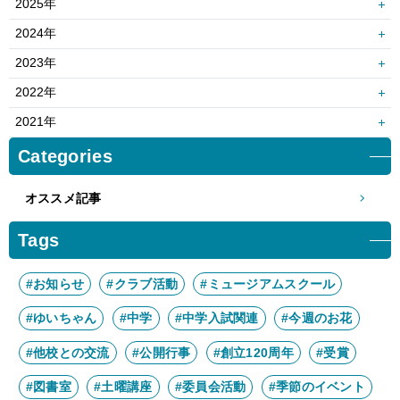
2025年
12月
11月
2024年
10月
9月
12月
11月
2023年
8月
7月
10月
9月
12月
11月
2022年
6月
5月
8月
7月
10月
9月
12月
11月
2021年
4月
3月
6月
5月
8月
7月
10月
9月
12月
11月
Categories
2月
1月
4月
3月
6月
5月
8月
7月
10月
9月
2月
1月
4月
3月
オススメ記事
6月
5月
8月
7月
2月
1月
4月
3月
6月
5月
Tags
2月
1月
4月
3月
2月
1月
#お知らせ
#クラブ活動
#ミュージアムスクール
#ゆいちゃん
#中学
#中学入試関連
#今週のお花
#他校との交流
#公開行事
#創立120周年
#受賞
#図書室
#土曜講座
#委員会活動
#季節のイベント