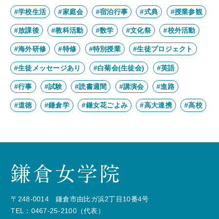
#学校生活
#家庭会
#宿泊行事
#式典
#授業参観
#放課後
#教科活動
#数学
#文化祭
#校外活動
#海外研修
#特修
#特別授業
#生徒プロジェクト
#生徒メッセージあり
#白菊会(生徒会)
#英語
#行事
#試験
#読書週間
#講演会
#進路
#道徳
#鎌倉学
#鎌女花ごよみ
#高大連携
#高校
〒248-0014 鎌倉市由比ガ浜2丁目10番4号
TEL：0467-25-2100（代表）