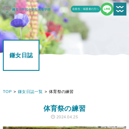
在校生・保護者の方へ
新着情報一覧
受験生の方へ
鎌女日誌
学校案内
鎌女の教育
学校生活
TOP
鎌女日誌一覧
体育祭の練習
鎌女日誌一覧
体育祭の練習
進路
2024.04.25
よくある質問