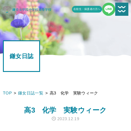
在校生・保護者の方へ
新着情報一覧
受験生の方へ
鎌女日誌
学校案内
鎌女の教育
学校生活
TOP
鎌女日誌一覧
高3 化学 実験ウィーク
鎌女日誌一覧
高3 化学 実験ウィーク
進路
2023.12.19
よくある質問