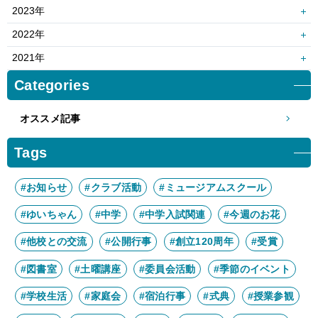
10月
9月
12月
11月
2023年
8月
7月
10月
9月
12月
11月
2022年
6月
5月
8月
7月
10月
9月
12月
11月
2021年
4月
3月
6月
5月
8月
7月
10月
9月
12月
11月
Categories
2月
1月
4月
3月
6月
5月
8月
7月
10月
9月
2月
1月
4月
3月
オススメ記事
6月
5月
8月
7月
2月
1月
4月
3月
6月
5月
Tags
2月
1月
4月
3月
2月
1月
#お知らせ
#クラブ活動
#ミュージアムスクール
#ゆいちゃん
#中学
#中学入試関連
#今週のお花
#他校との交流
#公開行事
#創立120周年
#受賞
#図書室
#土曜講座
#委員会活動
#季節のイベント
#学校生活
#家庭会
#宿泊行事
#式典
#授業参観