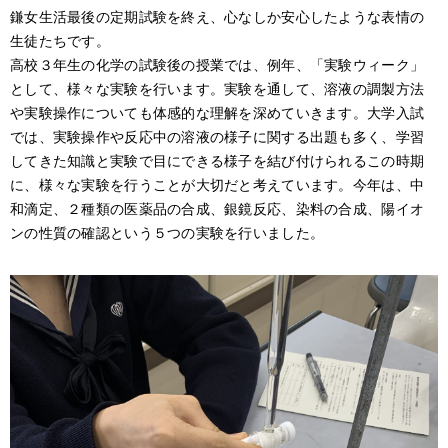
鎌女生活最後の定期試験を終え、心なしか安心したような表情の
アクセス
生徒たちです。
高校３年生の化学の試験後の授業では、例年、「実験ウィーク」
サイトポリシー
として、様々な実験を行います。実験を通して、溶液の調製方法
や実験操作についても体感的な理解を深めていきます。大学入試
卒業生の方へ
では、実験操作や反応中の溶液の様子に関する出題も多く、学習
してきた知識と実験で目にできる様子を結び付けられるこの時期
に、様々な実験を行うことが大切だと考えています。今年は、中
和滴定、２種類の医薬品の合成、銀鏡反応、染料の合成、陽イオ
ンの性質の確認という５つの実験を行いました。