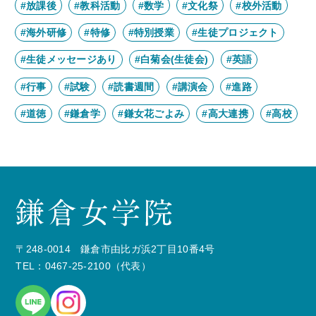
#放課後
#教科活動
#数学
#文化祭
#校外活動
#海外研修
#特修
#特別授業
#生徒プロジェクト
#生徒メッセージあり
#白菊会(生徒会)
#英語
#行事
#試験
#読書週間
#講演会
#進路
#道徳
#鎌倉学
#鎌女花ごよみ
#高大連携
#高校
〒248-0014 鎌倉市由比ガ浜2丁目10番4号
TEL：0467-25-2100（代表）