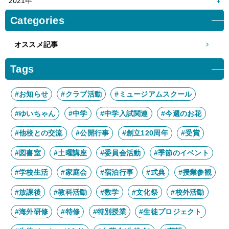
2021年
4月
3月
6月
5月
8月
7月
10月
9月
12月
11月
Categories
2月
1月
4月
3月
6月
5月
8月
7月
10月
9月
2月
1月
4月
3月
オススメ記事
6月
5月
8月
7月
2月
1月
4月
3月
6月
5月
Tags
2月
1月
4月
3月
2月
1月
#お知らせ
#クラブ活動
#ミュージアムスクール
#ゆいちゃん
#中学
#中学入試関連
#今週のお花
#他校との交流
#公開行事
#創立120周年
#受賞
#図書室
#土曜講座
#委員会活動
#季節のイベント
#学校生活
#家庭会
#宿泊行事
#式典
#授業参観
#放課後
#教科活動
#数学
#文化祭
#校外活動
#海外研修
#特修
#特別授業
#生徒プロジェクト