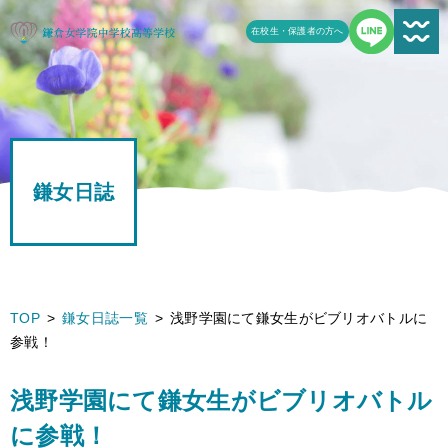
在校生・保護者の方へ
新着情報一覧
受験生の方へ
鎌女日誌
学校案内
鎌女の教育
学校生活
TOP
鎌女日誌一覧
浅野学園にて鎌女生がビブリオバトルに
参戦！
鎌女日誌一覧
進路
浅野学園にて鎌女生がビブリオバトル
に参戦！
よくある質問