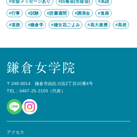
#生徒メッセージあり
#白菊会(生徒会)
#英語
#行事
#試験
#読書週間
#講演会
#進路
#道徳
#鎌倉学
#鎌女花ごよみ
#高大連携
#高校
〒248-0014 鎌倉市由比ガ浜2丁目10番4号
TEL：0467-25-2100（代表）
アクセス