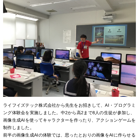
アクセス
サイトポリシー
卒業生の方へ
ライフイズテック株式会社から先生をお招きして、AI・
プログラミ
ング体験会を実施しました。
中2から高2まで8人の生徒が参加し、
画像生成AIを使ってキャラクターを作ったり、
アクションゲームを
制作しました。
前半の画像生成AIの体験では、
思ったとおりの画像をAIに作らせる