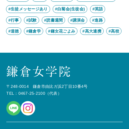
#生徒メッセージあり
#白菊会(生徒会)
#英語
#行事
#試験
#読書週間
#講演会
#進路
#道徳
#鎌倉学
#鎌女花ごよみ
#高大連携
#高校
〒248-0014 鎌倉市由比ガ浜2丁目10番4号
TEL：0467-25-2100（代表）