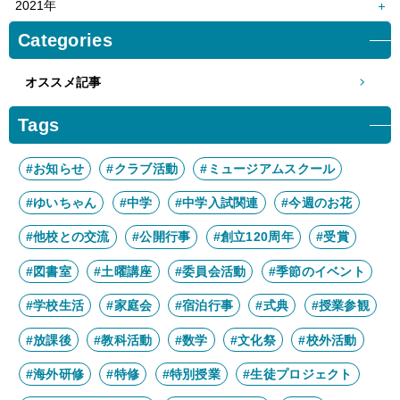
12月
11月
2021年
4月
3月
6月
5月
8月
7月
10月
9月
12月
11月
Categories
2月
1月
4月
3月
6月
5月
8月
7月
10月
9月
2月
1月
4月
3月
オススメ記事
6月
5月
8月
7月
2月
1月
4月
3月
6月
5月
Tags
2月
1月
4月
3月
2月
1月
#お知らせ
#クラブ活動
#ミュージアムスクール
#ゆいちゃん
#中学
#中学入試関連
#今週のお花
#他校との交流
#公開行事
#創立120周年
#受賞
#図書室
#土曜講座
#委員会活動
#季節のイベント
#学校生活
#家庭会
#宿泊行事
#式典
#授業参観
#放課後
#教科活動
#数学
#文化祭
#校外活動
#海外研修
#特修
#特別授業
#生徒プロジェクト