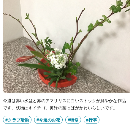
アクセス
サイトポリシー
卒業生の方へ
今週は赤い水盆と赤のアマリリスに白いストックが鮮やかな作品
です。枝物はキイチゴ。黄緑の葉っぱがかわいらしいです。
#クラブ活動
#今週のお花
#特修
#行事