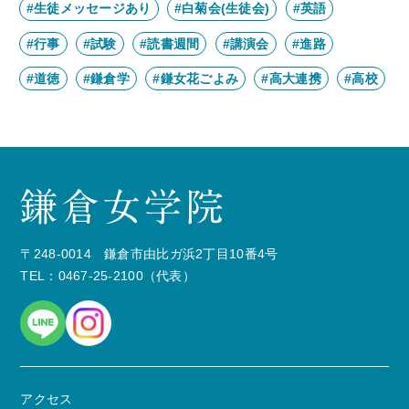
#生徒メッセージあり
#白菊会(生徒会)
#英語
#行事
#試験
#読書週間
#講演会
#進路
#道徳
#鎌倉学
#鎌女花ごよみ
#高大連携
#高校
〒248-0014 鎌倉市由比ガ浜2丁目10番4号
TEL：0467-25-2100（代表）
アクセス