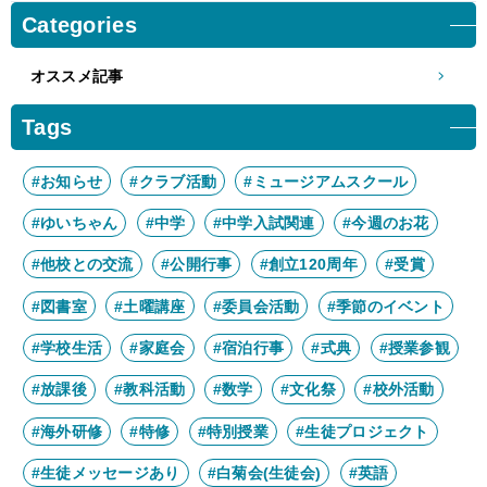
4月
3月
6月
5月
8月
7月
10月
9月
12月
11月
Categories
2月
1月
4月
3月
6月
5月
8月
7月
10月
9月
2月
1月
4月
3月
オススメ記事
6月
5月
8月
7月
2月
1月
4月
3月
6月
5月
Tags
2月
1月
4月
3月
2月
1月
#お知らせ
#クラブ活動
#ミュージアムスクール
#ゆいちゃん
#中学
#中学入試関連
#今週のお花
#他校との交流
#公開行事
#創立120周年
#受賞
#図書室
#土曜講座
#委員会活動
#季節のイベント
#学校生活
#家庭会
#宿泊行事
#式典
#授業参観
#放課後
#教科活動
#数学
#文化祭
#校外活動
#海外研修
#特修
#特別授業
#生徒プロジェクト
#生徒メッセージあり
#白菊会(生徒会)
#英語