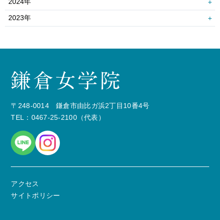
2024年
4月
3月
10月
9月
12月
11月
2023年
2月
1月
8月
7月
10月
9月
10月
9月
6月
5月
8月
6月
8月
6月
4月
3月
4月
3月
4月
3月
2月
1月
2月
1月
〒248-0014 鎌倉市由比ガ浜2丁目10番4号
TEL：0467-25-2100（代表）
アクセス
サイトポリシー