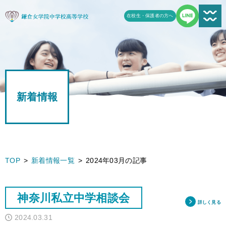
在校生・保護者の方へ
新着情報一覧
受験生の方へ
新着情報
学校案内
鎌女の教育
学校生活
TOP
新着情報一覧
2024年03月の記事
鎌女日誌一覧
神奈川私立中学相談会
進路
詳しく見る
2024.03.31
よくある質問