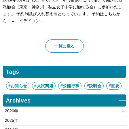
2024年6月4日（火）新都市ホール（横浜そごう9階）で開かれる
私触会（東京・神奈川 私立女子中学に触れる会）に参加いたし
ます。 予約制及び入れ替え制となっています。 予約はこちらか
ら → ミライコン…
一覧に戻る
Tags
#お知らせ
#入試関連
#公開行事
#説明会
#重要
Archives
2026年
8月
7月
2025年
6月
5月
12月
11月